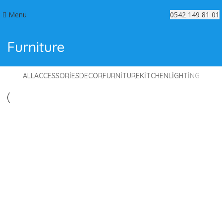
Menu
0542 149 81 01
Furniture
ALL
ACCESSORIES
DECOR
FURNITURE
KITCHEN
LIGHTING
FURNITURE
NETUS EU MOLLIS HAC DIGNIS
FURNITURE
A LACUS BIBENDUM PULVINAR